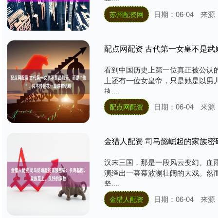
日期：06-04
来源
苏州配资网
配点网配资 古代第一女皇不是武
看到中国历史上第一位真正被公认
上还有一位女皇帝，只是她是以男
执....
日期：06-04
来源
配点网配资
金猎人配资 司马懿崛起的家族
汉末三国，那是一段风云变幻、血
演绎出一幕幕波澜壮阔的大戏。然
坚....
日期：06-04
来源
金猎人配资