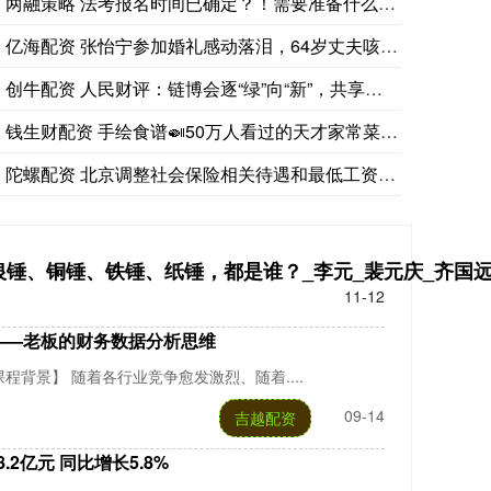
两融策略 法考报名时间已确定？！需要准备什么报名材料？
亿海配资 张怡宁参加婚礼感动落泪，64岁丈夫咳嗽显老态，竟是
创牛配资 人民财评：链博会逐“绿”向“新”，共享开放中国的无
钱生财配资 手绘食谱🍛50万人看过的天才家常菜做法
陀螺配资 北京调整社会保险相关待遇和最低工资标准
银锤、铜锤、铁锤、纸锤，都是谁？_李元_裴元庆_齐国
11-12
——老板的财务数据分析思维
程背景】 随着各行业竞争愈发激烈、随着....
09-14
吉越配资
.2亿元 同比增长5.8%