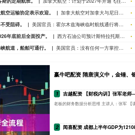
各斯的定期航班。
加拿大航空：计划于2027年开通飞往拉各斯的定期航班。
大航空运输协定表示欢迎。
加拿大航空对加拿大与尼日利亚之间扩大航空运输协定表示欢迎。
将不受阻碍。
美国官员：霍尔木兹海峡临时航线通行将不受阻碍。
026年底前后全面投产。
西方石油公司预计斯特拉托斯工厂将于2026年底前后全面投产。
海峡航道，船舶可通行。
美国官员：没有任何一方掌控霍尔木兹海峡航道，船舶可通行。
赢牛吧配资 隋唐演义中，金锤、
1
吉越配资 【财税内训】张军老师
老板的财务数据分析思维 主讲人：张军 【课
2
闻喜配资 成都上半年GDP为12108