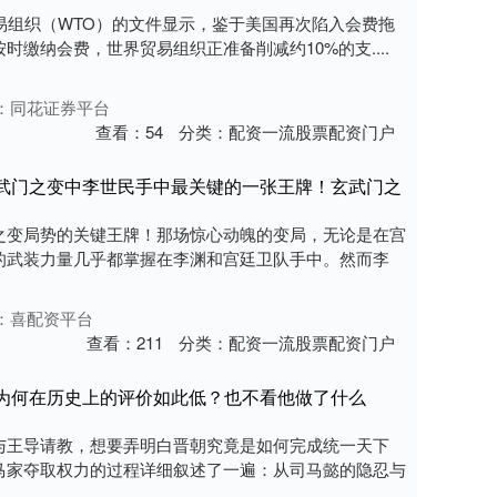
易组织（WTO）的文件显示，鉴于美国再次陷入会费拖
缴纳会费，世界贸易组织正准备削减约10%的支....
：同花证券平台
查看：
54
分类：
配资一流股票配资门户
玄武门之变中李世民手中最关键的一张王牌！玄武门之
之变局势的关键王牌！那场惊心动魄的变局，无论是在宫
的武装力量几乎都掌握在李渊和宫廷卫队手中。然而李
：喜配资平台
查看：
211
分类：
配资一流股票配资门户
，为何在历史上的评价如此低？也不看他做了什么
与王导请教，想要弄明白晋朝究竟是如何完成统一天下
马家夺取权力的过程详细叙述了一遍：从司马懿的隐忍与