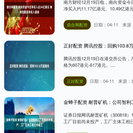
南方财经12月19日电，南向资金今
净买入约11.17亿港元、10.49亿港元
日期：04-11
来源
鼎合网配资
正好配资 腾讯控股：回购103.8
腾讯控股12月19日在港交所公告，斥资6
格为607港元-617港元。....
日期：04-11
来源：
正好配资
金蝉子配资 耐普矿机：公司智
证券日报网讯耐普矿机（300818
工厂目前尚未投产，工厂主体工程已经