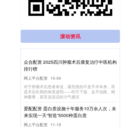
滚动资讯
熊宝宝配资 必维集团张莉莉：ESG报告应
是“体检单”而非“成绩单”，企业需坦诚不足方能
赢得信任
配资平台查询
10-19
专题：2025可持续全球领导者大会&首届绿色产业与
可持续消费博览会 炒股就看金麒麟分析师研报，权
威，专业，及时，全面，助