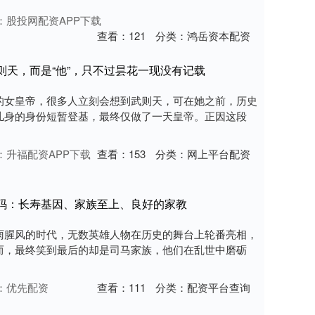
：股投网配资APP下载
查看：
121
分类：
鸿岳资本配资
则天，而是“他”，只不过昙花一现没有记载
的女皇帝，很多人立刻会想到武则天，可在她之前，历史
儿身的身份短暂登基，最终仅做了一天皇帝。正因这段
：升福配资APP下载
查看：
153
分类：
网上平台配资
密码：长寿基因、家族至上、良好的家教
雨腥风的时代，无数英雄人物在历史的舞台上轮番亮相，
而，最终笑到最后的却是司马家族，他们在乱世中磨砺
：优先配资
查看：
111
分类：
配资平台查询