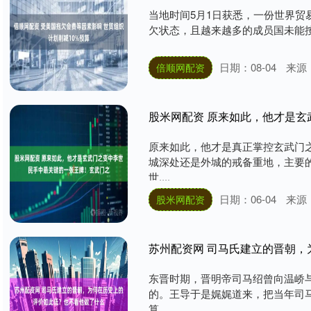
当地时间5月1日获悉，一份世界贸
欠状态，且越来越多的成员国未能按时
日期：08-04
来源
倍顺网配资
股米网配资 原来如此，他才是
原来如此，他才是真正掌控玄武门
城深处还是外城的戒备重地，主要
世....
日期：06-04
来源
股米网配资
苏州配资网 司马氏建立的晋朝
东晋时期，晋明帝司马绍曾向温峤
的。王导于是娓娓道来，把当年司
算....