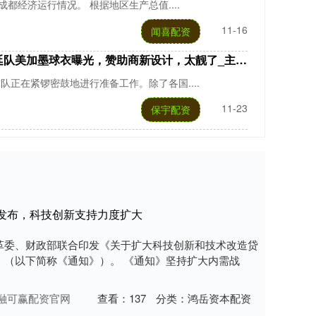
成都经济运行情况。 根据地区生产总值....
11-16
闻喜配资
加墨球衣曝光，赞助商新设计，太靓了_主场_条纹_球迷
队正在紧锣密鼓地进行准备工作。除了各国....
11-23
保宇配资
发布，科技创新支持力度扩大
革委、财政部联合印发《关于扩大科技创新和技术改造贷
》（以下简称《通知》）。 《通知》坚持扩大内需战
融可赢配资官网
查看：
137
分类：
鸿岳资本配资