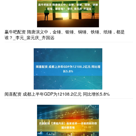
赢牛吧配资 隋唐演义中，金锤、银锤、铜锤、铁锤、纸锤，都是
谁？_李元_裴元庆_齐国远
闻喜配资 成都上半年GDP为12108.2亿元 同比增长5.8%