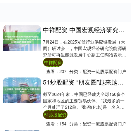
中祥配资 中国宏观经济研究院能源研究所陶冶：绿电直连政策利好零碳园区、微电网与虚拟电厂建设 储能配置将成重要选择之一
7月24日，在2025光伏行业供应链发展（大
同）研讨会上，中国宏观经济研究院能源研
究所可再生能源发展中心副主任陶冶表示，
今年5月，国家出台首个绿电直连框架规
中祥配资
则，....
查看：
207
分类：
配资一流股票配资门户
51炒股配资 “朋友圈”越来越广，中国外贸成绩单亮眼
截至2024年末，中国已经成为全球150多个
国家和地区的主要贸易伙伴。 “我最多的一
个月处理了212单。”张尧(化名)是一名入行
不久的外贸单证员，主要负责泰国、....
51炒股配资
查看：
154
分类：
配资一流股票配资门户