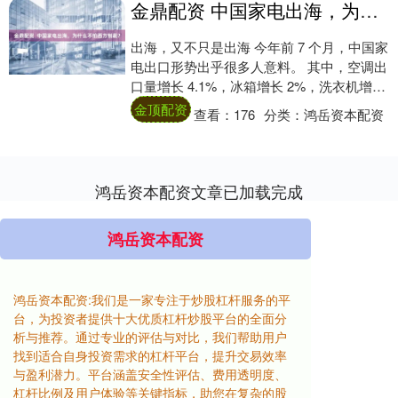
金鼎配资 中国家电出海，为什么不怕西方制裁？
出海，又不只是出海 今年前 7 个月，中国家
电出口形势出乎很多人意料。 其中，空调出
口量增长 4.1%，冰箱增长 2%，洗衣机增长
5.3% 还有数据显示，今年....
金顶配资
查看：
176
分类：
鸿岳资本配资
鸿岳资本配资文章已加载完成
鸿岳资本配资
鸿岳资本配资:我们是一家专注于炒股杠杆服务的平
台，为投资者提供十大优质杠杆炒股平台的全面分
析与推荐。通过专业的评估与对比，我们帮助用户
找到适合自身投资需求的杠杆平台，提升交易效率
与盈利潜力。平台涵盖安全性评估、费用透明度、
杠杆比例及用户体验等关键指标，助您在复杂的股