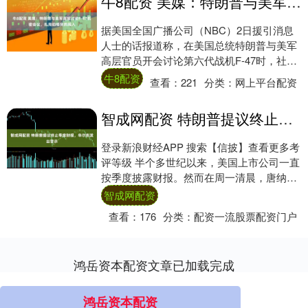
牛8配资 美媒：特朗普与美军高官讨论F-47机密会议，扎克伯格突然闯入
据美国全国广播公司（NBC）2日援引消息
人士的话报道称，在美国总统特朗普与美军
高层官员开会讨论第六代战机F-47时，社交
媒体巨头Meta的首席执行官马克·扎克伯....
牛8配资
查看：
221
分类：
网上平台配资
智成网配资 特朗普提议终止季度财报，华尔街发出警示
登录新浪财经APP 搜索【信披】查看更多考
评等级 半个多世纪以来，美国上市公司一直
按季度披露财报。然而在周一清晨，唐纳
德・特朗普总统通过一系列社交媒体帖子，
智成网配资
重新....
查看：
176
分类：
配资一流股票配资门户
鸿岳资本配资文章已加载完成
鸿岳资本配资