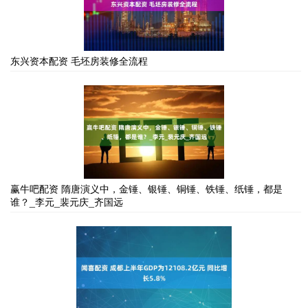
东兴资本配资 毛坯房装修全流程
赢牛吧配资 隋唐演义中，金锤、银锤、铜锤、铁锤、纸锤，都是
谁？_李元_裴元庆_齐国远