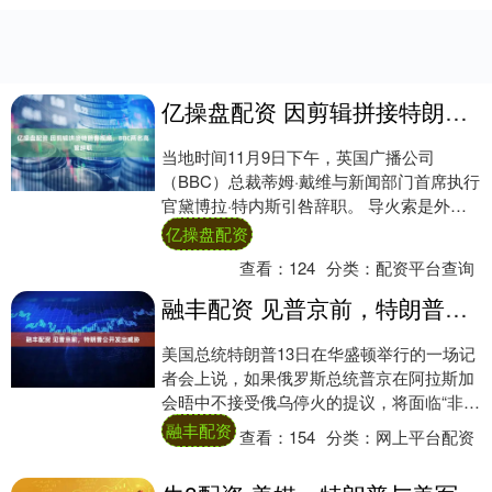
亿操盘配资 因剪辑拼接特朗普视频，BBC两名高管辞职
当地时间11月9日下午，英国广播公司
（BBC）总裁蒂姆·戴维与新闻部门首席执行
官黛博拉·特内斯引咎辞职。 导火索是外界
批评BBC《全景》栏目通过剪辑拼接美国总
亿操盘配资
统....
查看：
124
分类：
配资平台查询
融丰配资 见普京前，特朗普公开发出威胁
美国总统特朗普13日在华盛顿举行的一场记
者会上说，如果俄罗斯总统普京在阿拉斯加
会晤中不接受俄乌停火的提议，将面临“非常
严重后果”。 特朗普还说，如果与普京的会
融丰配资
查看：
154
分类：
网上平台配资
谈....