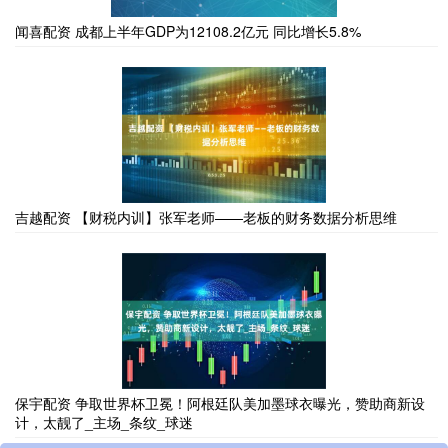
闻喜配资 成都上半年GDP为12108.2亿元 同比增长5.8%
吉越配资 【财税内训】张军老师——老板的财务数据分析思维
保宇配资 争取世界杯卫冕！阿根廷队美加墨球衣曝光，赞助商新设
计，太靓了_主场_条纹_球迷