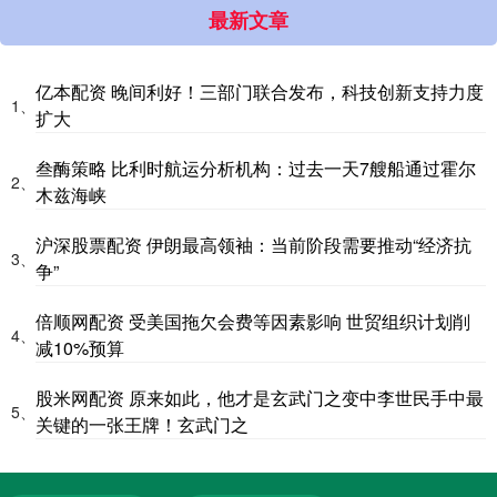
最新文章
亿本配资 晚间利好！三部门联合发布，科技创新支持力度
1、
扩大
叁酶策略 比利时航运分析机构：过去一天7艘船通过霍尔
2、
木兹海峡
沪深股票配资 伊朗最高领袖：当前阶段需要推动“经济抗
3、
争”
倍顺网配资 受美国拖欠会费等因素影响 世贸组织计划削
4、
减10%预算
股米网配资 原来如此，他才是玄武门之变中李世民手中最
5、
关键的一张王牌！玄武门之